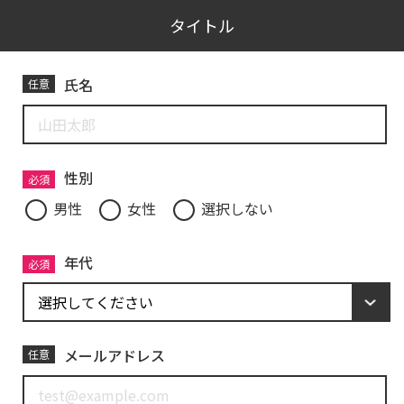
タイトル
氏名
任意
性別
必須
男性
女性
選択しない
年代
必須
メールアドレス
任意