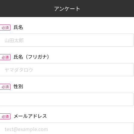
アンケート
氏名
必須
氏名（フリガナ）
必須
性別
必須
メールアドレス
必須