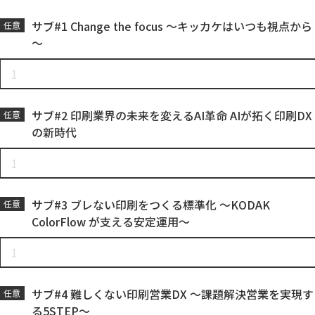
サブ#1 Change the focus ～キッカケはいつも視点から
任意
～
サブ#2 印刷業界の未来を変えるAI革命 AIが拓く印刷DX
任意
の新時代
サブ#3 ブレない印刷をつくる標準化 ～KODAK
任意
ColorFlow が支える安定運用～
サブ#4 難しくない印刷営業DX ～課題解決営業を実現す
任意
る5STEP～