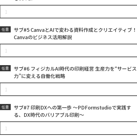
サブ#5 CanvaとAIで変わる資料作成とクリエイティブ！
任意
Canvaのビジネス活用解説
サブ#6 フィジカルAI時代の印刷経営 生産力を“サービス
任意
力”に変える自働化戦略
サブ#7 印刷DXへの第一歩 ～PDFormstudioで実践す
任意
る、DX時代のバリアブル印刷～