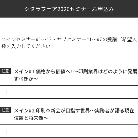
シタラフェア2026セミナーお申込み
メインセミナー#1～#2・サブセミナー#1～#7の受講ご希望人
数を入力してください。
メイン#1 価格から価値へ! ～印刷業界はどのように発展
任意
すべきか～
メイン#2 印刷革新会が目指す世界～実務者が語る現在
任意
位置と将来像～