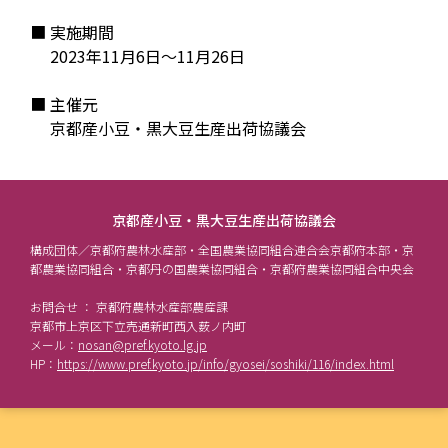
■ 実施期間

     2023年11月6日〜11月26日

■ 主催元

     京都産小豆・黒大豆生産出荷協議会
京都産小豆・黒大豆生産出荷協議会
構成団体／京都府農林水産部・全国農業協同組合連合会京都府本部・京
都農業協同組合・京都丹の国農業協同組合・京都府農業協同組合中央会
お問合せ ： 京都府農林水産部農産課
京都市上京区下立売通新町西入薮ノ内町
メール：
nosan@pref.kyoto.lg.jp
HP：
https://www.pref.kyoto.jp/info/gyosei/soshiki/116/index.html